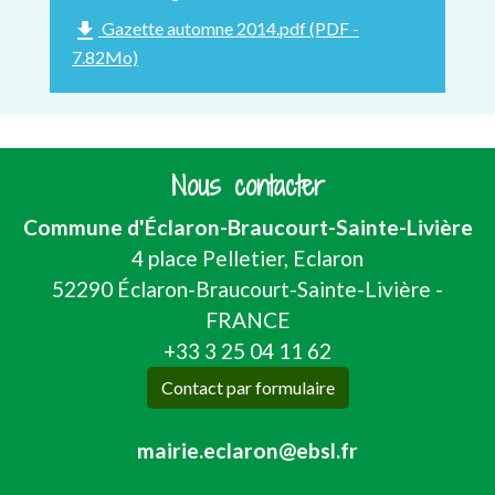
file_download
Gazette automne 2014.pdf (PDF -
7.82Mo)
Nous contacter
Commune d'Éclaron-Braucourt-Sainte-Livière
4 place Pelletier, Eclaron
52290 Éclaron-Braucourt-Sainte-Livière -
FRANCE
+33 3 25 04 11 62
Contact par formulaire
mairie.eclaron@ebsl.fr