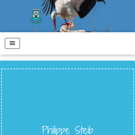
menu
Philippe Steib